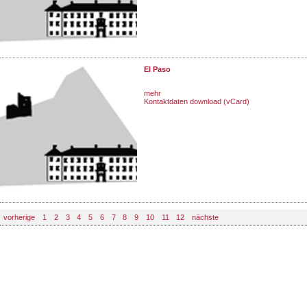
El Paso
mehr
Kontaktdaten download (vCard)
vorherige
1
2
3
4
5
6
7
8
9
10
11
12
nächste